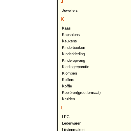
J
Juweliers
K
Kaas
Kapsalons
Keukens
Kinderboeken
Kinderkleding
Kinderopvang
Kledingreparatie
Klompen
Koffers
Koffie
Kopiëren(grootformaat)
Kruiden
L
LPG
Lederwaren
Lijstenmakerij