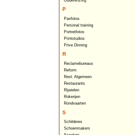
Ouderenzorg
P
Pasfotos
Personal training
Portretfotos
Printstudios
Prive Dinning
R
Reclamebureaus
Reform
Rest. Algemeen
Restaurants
Rijwielen
Rokerijen
Rondvaarten
S
Schilderes
Schoenmakers
Scooters