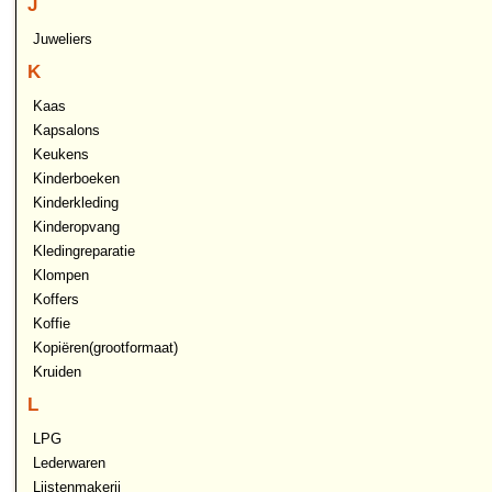
J
Juweliers
K
Kaas
Kapsalons
Keukens
Kinderboeken
Kinderkleding
Kinderopvang
Kledingreparatie
Klompen
Koffers
Koffie
Kopiëren(grootformaat)
Kruiden
L
LPG
Lederwaren
Lijstenmakerij