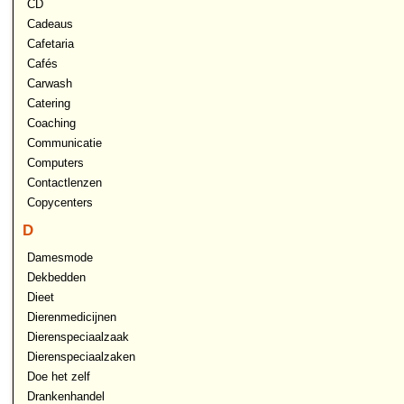
CD
Cadeaus
Cafetaria
Cafés
Carwash
Catering
Coaching
Communicatie
Computers
Contactlenzen
Copycenters
D
Damesmode
Dekbedden
Dieet
Dierenmedicijnen
Dierenspeciaalzaak
Dierenspeciaalzaken
Doe het zelf
Drankenhandel