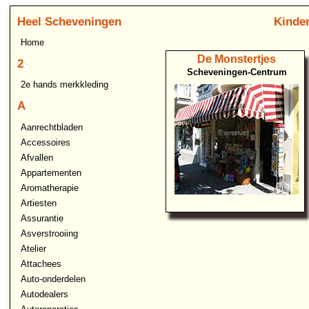
Heel Scheveningen
Kinde
Home
De Monstertjes
2
Scheveningen-Centrum
2e hands merkkleding
A
Aanrechtbladen
Accessoires
Afvallen
Appartementen
Aromatherapie
Artiesten
Assurantie
Asverstrooiing
Atelier
Attachees
Auto-onderdelen
Autodealers