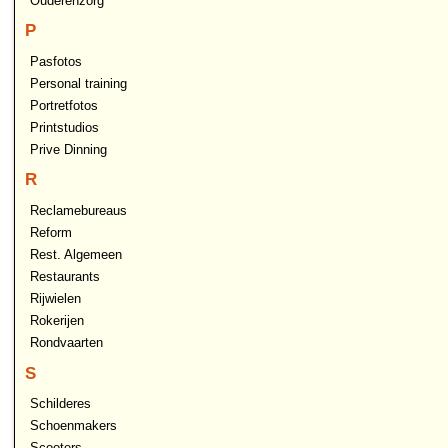
Ouderenzorg
P
Pasfotos
Personal training
Portretfotos
Printstudios
Prive Dinning
R
Reclamebureaus
Reform
Rest. Algemeen
Restaurants
Rijwielen
Rokerijen
Rondvaarten
S
Schilderes
Schoenmakers
Scooters