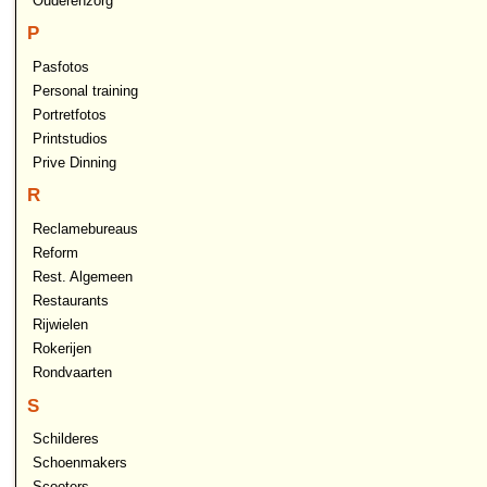
Ouderenzorg
P
Pasfotos
Personal training
Portretfotos
Printstudios
Prive Dinning
R
Reclamebureaus
Reform
Rest. Algemeen
Restaurants
Rijwielen
Rokerijen
Rondvaarten
S
Schilderes
Schoenmakers
Scooters