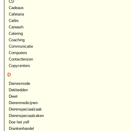
CD
Cadeaus
Cafetaria
Cafés
Carwash
Catering
Coaching
Communicatie
Computers
Contactlenzen
Copycenters
D
Damesmode
Dekbedden
Dieet
Dierenmedicijnen
Dierenspeciaalzaak
Dierenspeciaalzaken
Doe het zelf
Drankenhandel