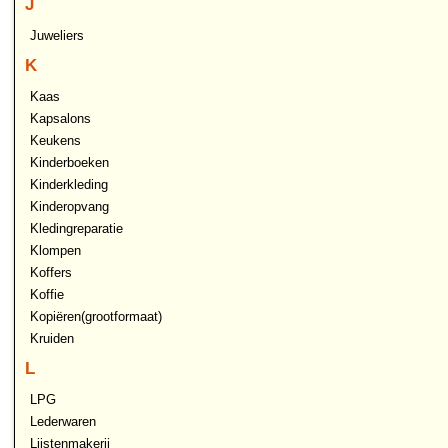
J
Juweliers
K
Kaas
Kapsalons
Keukens
Kinderboeken
Kinderkleding
Kinderopvang
Kledingreparatie
Klompen
Koffers
Koffie
Kopiëren(grootformaat)
Kruiden
L
LPG
Lederwaren
Lijstenmakerij