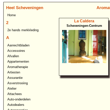
Heel Scheveningen
Aromat
Home
La Caldera
2
Scheveningen-Centrum
2e hands merkkleding
A
Aanrechtbladen
Accessoires
Afvallen
Appartementen
Aromatherapie
Artiesten
Assurantie
Asverstrooiing
Atelier
Attachees
Auto-onderdelen
Autodealers