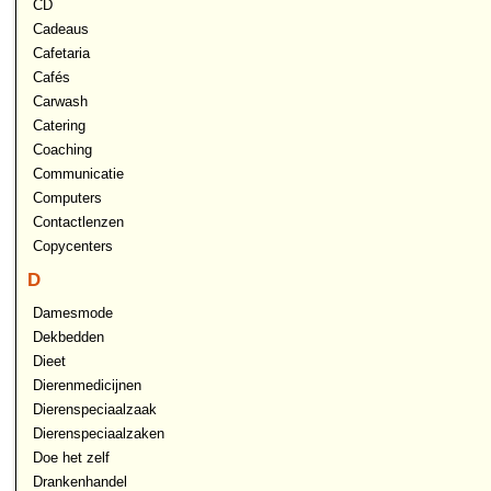
CD
Cadeaus
Cafetaria
Cafés
Carwash
Catering
Coaching
Communicatie
Computers
Contactlenzen
Copycenters
D
Damesmode
Dekbedden
Dieet
Dierenmedicijnen
Dierenspeciaalzaak
Dierenspeciaalzaken
Doe het zelf
Drankenhandel