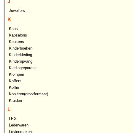
J
Juweliers
K
Kaas
Kapsalons
Keukens
Kinderboeken
Kinderkleding
Kinderopvang
Kledingreparatie
Klompen
Koffers
Koffie
Kopiëren(grootformaat)
Kruiden
L
LPG
Lederwaren
Lijstenmakerij