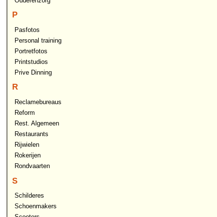
Ouderenzorg
P
Pasfotos
Personal training
Portretfotos
Printstudios
Prive Dinning
R
Reclamebureaus
Reform
Rest. Algemeen
Restaurants
Rijwielen
Rokerijen
Rondvaarten
S
Schilderes
Schoenmakers
Scooters