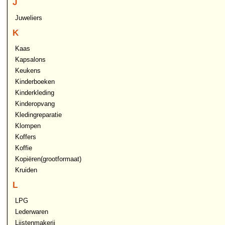
J
Juweliers
K
Kaas
Kapsalons
Keukens
Kinderboeken
Kinderkleding
Kinderopvang
Kledingreparatie
Klompen
Koffers
Koffie
Kopiëren(grootformaat)
Kruiden
L
LPG
Lederwaren
Lijstenmakerij