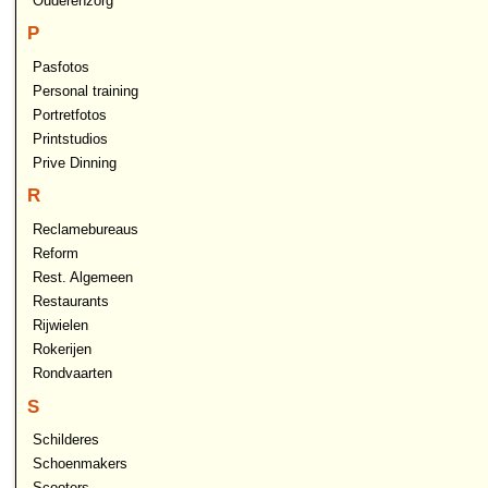
Ouderenzorg
P
Pasfotos
Personal training
Portretfotos
Printstudios
Prive Dinning
R
Reclamebureaus
Reform
Rest. Algemeen
Restaurants
Rijwielen
Rokerijen
Rondvaarten
S
Schilderes
Schoenmakers
Scooters