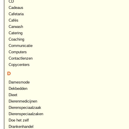
CD
Cadeaus
Cafetaria
Cafés
Carwash
Catering
Coaching
Communicatie
Computers
Contactlenzen
Copycenters
D
Damesmode
Dekbedden
Dieet
Dierenmedicijnen
Dierenspeciaalzaak
Dierenspeciaalzaken
Doe het zelf
Drankenhandel