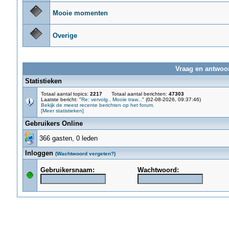
Mooie momenten
Overige
Vraag en antwoor
Statistieken
Totaal aantal topics:
2217
Totaal aantal berichten:
47303
Laatste bericht: "
Re: vervolg.. Mooie traw...
" (02-08-2026, 09:37:46)
Bekijk de meest recente berichten op het forum.
[Meer statistieken]
Gebruikers Online
366 gasten, 0 leden
Inloggen
(Wachtwoord vergeten?)
Gebruikersnaam:
Wachtwoord: