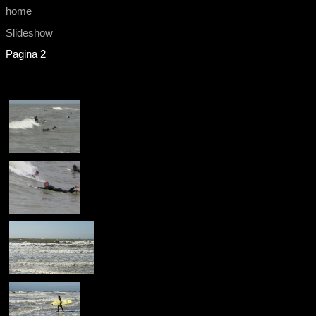
home
Slideshow
Pagina 2